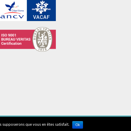
us supposerons que vous en êtes satisfait.
Ok